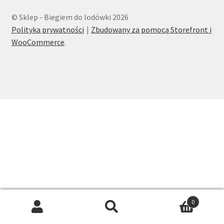
© Sklep - Biegiem do lodówki 2026
Polityka prywatności
Zbudowany za pomocą Storefront i
WooCommerce
.
0
Szukaj:
Szukaj