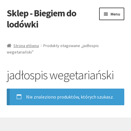
Sklep - Biegiem do
Przejdź
Przejdź
Menu
do
do
lodówki
nawigacji
treści
Blog
Strona główna
Produkty otagowane „jadłospis
wegetariański”
Kup Ebook
jadłospis wegetariański
Nie znaleziono produktów, których szukasz.